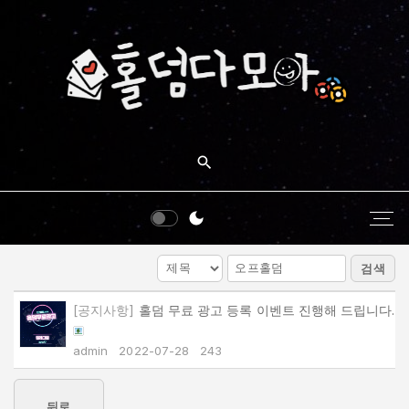
S
k
i
p
t
o
c
o
n
t
e
검색
n
t
[공지사항]
홀덤 무료 광고 등록 이벤트 진행해 드립니다.
admin
2022-07-28
243
뒤로