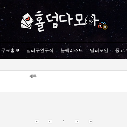
무료홍보
딜러구인구직
블랙리스트
딜러모임
중고
제목
1