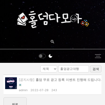
S
k
i
p
t
o
c
o
n
t
e
검색
n
t
[공지사항]
홀덤 무료 광고 등록 이벤트 진행해 드립니다.
admin
2022-07-28
243
뒤로