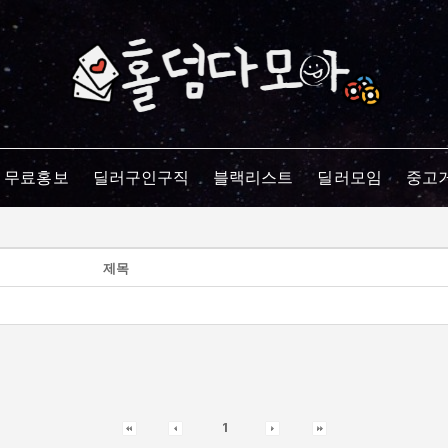
무료홍보
딜러구인구직
블랙리스트
딜러모임
중고
제목
1