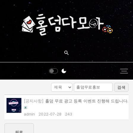
S
k
i
p
t
o
c
o
n
t
e
검색
n
t
[공지사항]
홀덤 무료 광고 등록 이벤트 진행해 드립니다.
admin
2022-07-28
243
뒤로