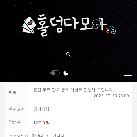
S
k
i
p
t
o
c
o
n
t
e
홀덤 무료 광고 등록 이벤트 진행해 드립니다.
제목
n
2022-07-28 20:09
t
카테고리
공지사항
작성자
admin
안녕하세요, 홀덤다모아 입니다.