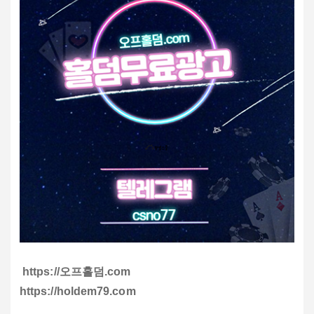
https://오프홀덤.com
https://holdem79.com