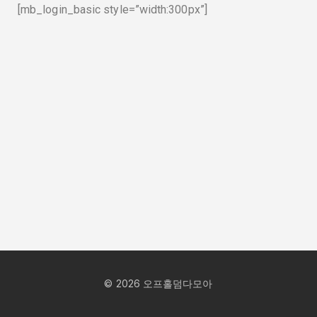
[mb_login_basic style=”width:300px”]
©
2026
오프홀덤다모아