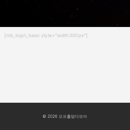
[mb_login_basic style=”width:300px”]
©
2026
오프홀덤다모아