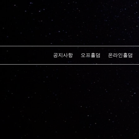
S
k
i
p
t
o
c
공지사항
오프홀덤
온라인홀덤
o
n
t
e
n
t