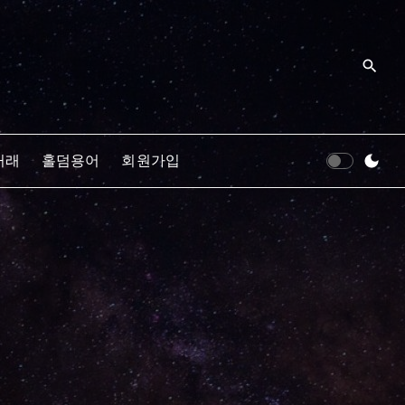
거래
홀덤용어
회원가입