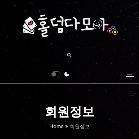
S
k
i
p
t
o
c
o
n
t
e
n
t
회원정보
Home
»
회원정보