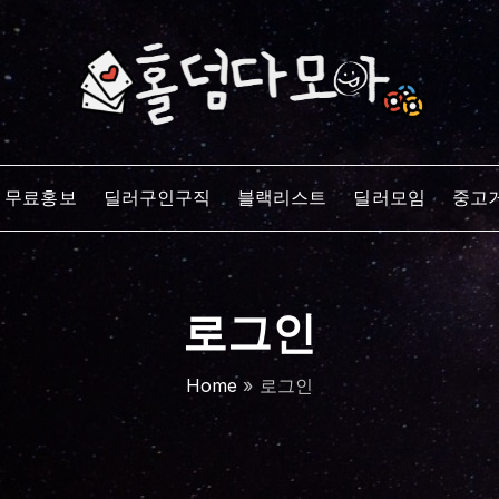
무료홍보
딜러구인구직
블랙리스트
딜러모임
중고
로그인
Home
»
로그인