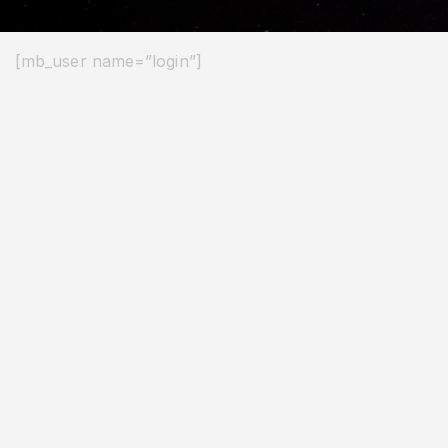
[mb_user name=”login”]